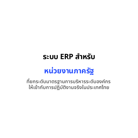
ติดตามข่าวสารและรับสิทธิพิเศษจากเรา
ประเภทองค์กรของท่าน
เลือก
ระบบ ERP สำหรับ
อีเมล
หน่วยงานภาครัฐ
ที่ยกระดับมาตรฐานการบริหารระดับองค์กร 
ติดตาม
มหาวิทยาลัย
ให้เข้ากับการปฏิบัติงานจริงในประเทศไทย
ปิด
โรงเรียน
สถาบันพัฒนาบุคลากรและฝึกอบรม
กองทุนสำรองเลี้ยงชีพและสวัสดิการ