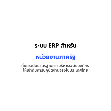
ติดตามข่าวสารและรับสิทธิพิเศษจากเรา
ประเภทองค์กรของท่าน
เลือก
ระบบ ERP สำหรับ
อีเมล
หน่วยงานภาครัฐ
ที่ยกระดับมาตรฐานการบริหารระดับองค์กร 
ติดตาม
มหาวิทยาลัย
ให้เข้ากับการปฏิบัติงานจริงในประเทศไทย
ปิด
โรงเรียน
สถาบันพัฒนาบุคลากรและฝึกอบรม
กองทุนสำรองเลี้ยงชีพและสวัสดิการ