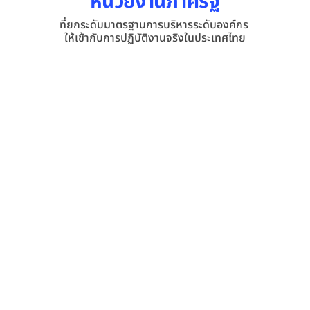
หน่วยงานภาครัฐ
ที่ยกระดับมาตรฐานการบริหารระดับองค์กร 
มหาวิทยาลัย
ติดตาม
ให้เข้ากับการปฏิบัติงานจริงในประเทศไทย
ปิด
โรงเรียน
สถาบันพัฒนาบุคลากรและฝึกอบรม
กองทุนสำรองเลี้ยงชีพและสวัสดิการ
องค์กรธุรกิจและภาคเอกชน
จแลกเปลี่ยนเงินตราและโอนเงินระหว่าง
กลุ่มบริษัทและองค์กรในเครือ