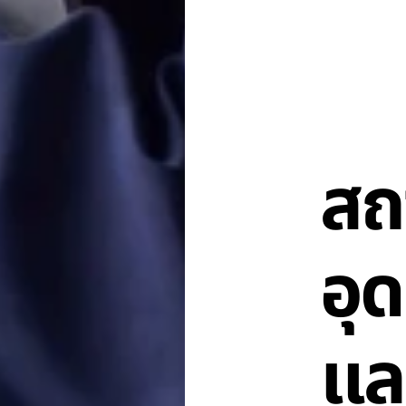
สถ
อุ
แล