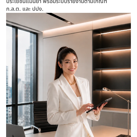
ประโยชน์แม่นยำ พร้อมระบบรายงานตามเกณฑ์ 
ก.ล.ต. และ ปปง.  